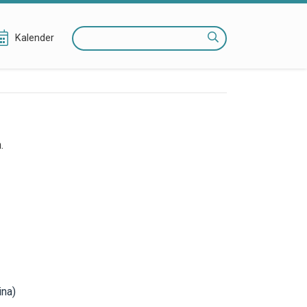
Zoeken
Kalender
.
ina)